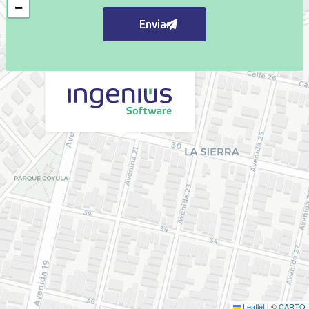
−
Leaflet
©
CARTO
|