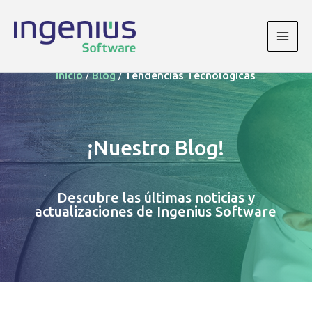
Ir
al
contenido
Main
/
/
Men
Inicio
Blog
Tendencias Tecnológicas
¡Nuestro Blog!
Descubre las últimas noticias y
actualizaciones de Ingenius Software