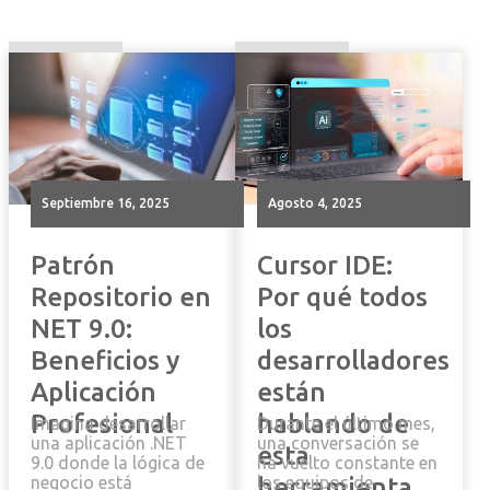
septiembre 16, 2025
agosto 4, 2025
Patrón
Cursor IDE:
Repositorio en
Por qué todos
NET 9.0:
los
Beneficios y
desarrolladores
Aplicación
están
Profesional
hablando de
Imagina desarrollar
Durante el último mes,
una aplicación .NET
una conversación se
esta
9.0 donde la lógica de
ha vuelto constante en
negocio está
herramienta.
los equipos de