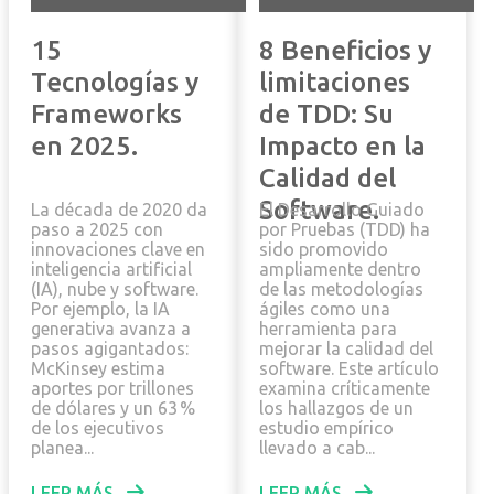
15
8 Beneficios y
Tecnologías y
limitaciones
Frameworks
de TDD: Su
en 2025.
Impacto en la
Calidad del
Software.
La década de 2020 da
El Desarrollo Guiado
paso a 2025 con
por Pruebas (TDD) ha
innovaciones clave en
sido promovido
inteligencia artificial
ampliamente dentro
(IA), nube y software.
de las metodologías
Por ejemplo, la IA
ágiles como una
generativa avanza a
herramienta para
pasos agigantados:
mejorar la calidad del
McKinsey estima
software. Este artículo
aportes por trillones
examina críticamente
de dólares y un 63 %
los hallazgos de un
de los ejecutivos
estudio empírico
planea...
llevado a cab...
LEER MÁS
LEER MÁS