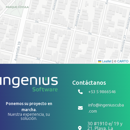
Leaflet
©
CARTO
|
Contáctanos
+53 5 9866546
Ponemos su proyecto en
info@ingeniuscuba
marcha.
.com
Nuestra experiencia, su
solución.
30 #1910 e/ 19 y
21. Playa, La