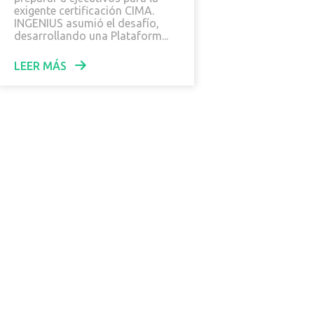
exigente certificación CIMA.
INGENIUS asumió el desafío,
desarrollando una Plataform...
LEER MÁS