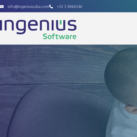
Ir
info@ingeniuscuba.com
+53 5 9866546
al
contenido