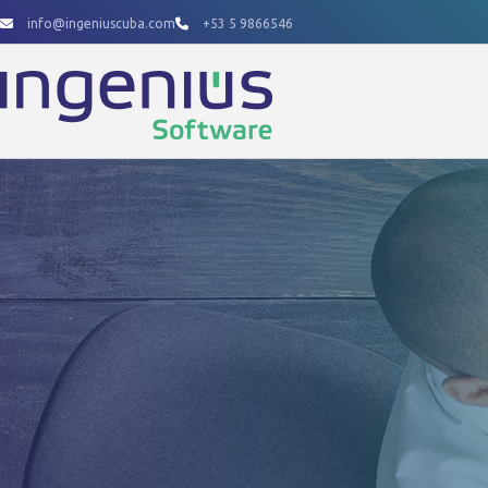
Ir
info@ingeniuscuba.com
+53 5 9866546
al
contenido