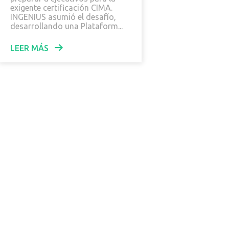
exigente certificación CIMA.
INGENIUS asumió el desafío,
desarrollando una Plataform...
LEER MÁS