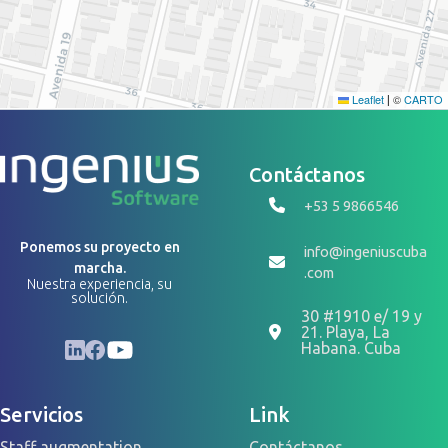
Leaflet
©
CARTO
|
Contáctanos
+53 5 9866546
Ponemos su proyecto en
info@ingeniuscuba
marcha.
.com
Nuestra experiencia, su
solución.
30 #1910 e/ 19 y
21. Playa, La
LinkedIn
Facebook
YouTube
Habana. Cuba
Servicios
Link
Staff augmentation
Contáctanos