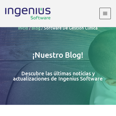
Ir
al
contenido
Main
/
/
Men
Inicio
Blog
Software De Gestión Clínica
¡Nuestro Blog!
Descubre las últimas noticias y
actualizaciones de Ingenius Software