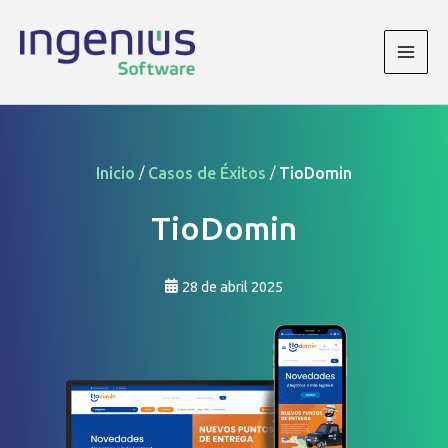
Ir
al
contenido
Main
Men
/
/
Inicio
Casos de Éxitos
TioDomin
TioDomin
28 de abril 2025