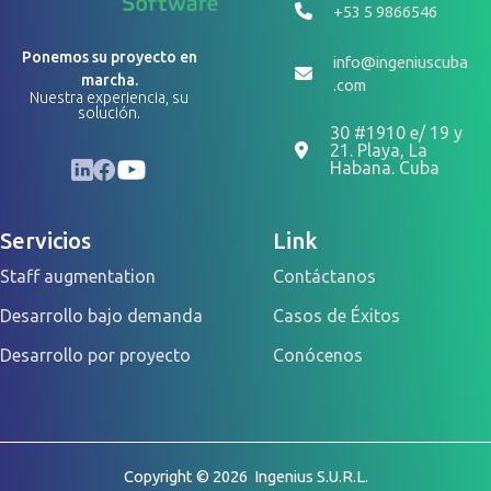
+53 5 9866546
Ponemos su proyecto en
info@ingeniuscuba
marcha.
.com
Nuestra experiencia, su
solución.
30 #1910 e/ 19 y
21. Playa, La
LinkedIn
Facebook
YouTube
Habana. Cuba
Servicios
Link
Staff augmentation
Contáctanos
Desarrollo bajo demanda
Casos de Éxitos
Desarrollo por proyecto
Conócenos
Copyright © 2026 Ingenius S.U.R.L.